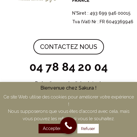
FRANCE
N°Siret : 493 699 946 00015
Tva (Vat) Nr : FR 6049369946
CONTACTEZ NOUS
04 78 84 20 04
Du lundi au vendredi de 9h à 17h
Bienvenue chez Sakura !
Ce site Web utilise des cookies pour améliorer votre expérience
!
Nous supposerons que vous êtes d'accord avec cela, mais
vous pouvez les refuser si vous le souhaitez.
Mentions légales
Accepter
Refuser