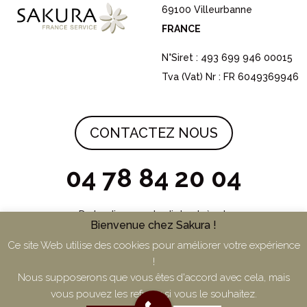
69100 Villeurbanne
FRANCE
N°Siret : 493 699 946 00015
Tva (Vat) Nr : FR 6049369946
CONTACTEZ NOUS
04 78 84 20 04
Du lundi au vendredi de 9h à 17h
Bienvenue chez Sakura !
Ce site Web utilise des cookies pour améliorer votre expérience
!
Nous supposerons que vous êtes d'accord avec cela, mais
vous pouvez les refuser si vous le souhaitez.