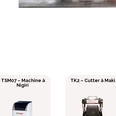
n
TSM07 – M
achine à
TK2 – Cutter à Maki
Nigiri