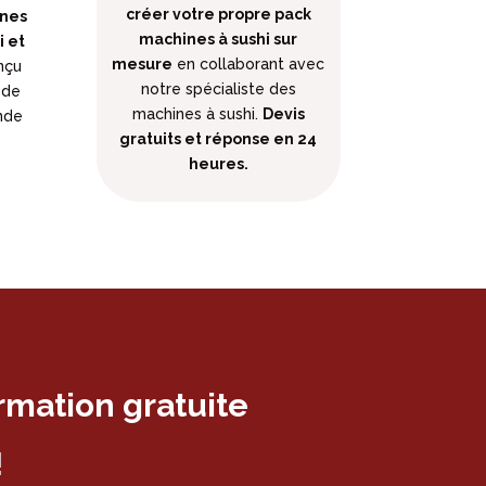
créer votre propre pack
ines
machines à sushi sur
i et
mesure
en collaborant avec
nçu
notre spécialiste des
 de
machines à sushi.
Devis
nde
gratuits et réponse en 24
heures.
rmation gratuite
!