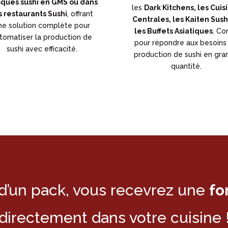
sques sushi en GMS ou
dans
les
Dark Kitchens, les Cuis
s restaurants Sushi
, offrant
Centrales, les Kaiten Sush
ne solution complète pour
les Buffets Asiatiques
. Co
tomatiser la production de
pour répondre aux besoins
sushi avec efficacité.
production de sushi en gra
quantité.
 d’un pack, vous recevrez une
fo
directement dans votre cuisine 