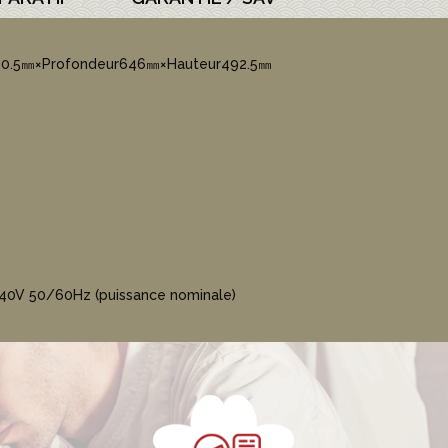
00.5㎜×Profondeur646㎜×Hauteur492.5㎜
0V 50/60Hz (puissance nominale)