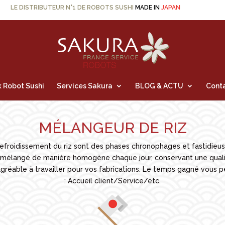
LE DISTRIBUTEUR N°1 DE ROBOTS SUSHI
MADE IN
JAPAN
 Robot Sushi
Services Sakura
BLOG & ACTU
Cont
MÉLANGEUR DE RIZ
e refroidissement du riz sont des phases chronophages et fastidieu
 mélangé de manière homogène chaque jour, conservant une qualité
gréable à travailler pour vos fabrications. Le temps gagné vous pe
: Accueil client/Service/etc.