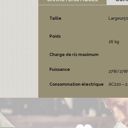
Taille
Largeur5
Poids
26 kg
Charge de riz maximum
Puissance
27W/27W
Consommation électrique
AC220～24