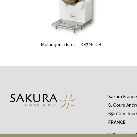
Mélangeur de riz – KS726-CB
Sakura France
8, Cours André
69100 Villeu
FRANCE
N°Siret : 493