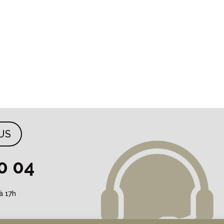
US
0 04
à 17h