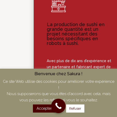
La production de sushi en
grande quantité est un
projet nécessitant des
besoins spécifiques en
robots à sushi.
Avec plus de dix ans d’expérience et
un partenaire et fabricant expert de
plus de
45 ans d’expérience
nous
Bienvenue chez Sakura !
pourrons vous aider à démarrer
Ce site Web utilise des cookies pour améliorer votre expérience
votre industrie du Sushi en Europe.
!
Nous vous avons sélectionné les
Nous supposerons que vous êtes d'accord avec cela, mais
meilleures et les plus fiables des
vous pouvez les refuser si vous le souhaitez.
machines à sushi du marché pour
Accepter
Refuser
la production de sushi en grande
quantité.