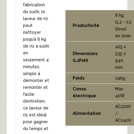
fabrication
du sushi, le
6 kg
laveur de riz
(1,2 ~ 7,2
peut
Productivité
litres)
nettoyer
en 2min
jusqu’à 6 kg
de riz à sushi
425 x
en
Dimensions
535 x
seulement 4
(LxPxH)
940
minutes,
mm
simple à
Poids
24kg
démonter et
remonter et
Conso.
Max
facile
électrique
40W
d’entretien,
AC220V
ce laveur de
Alimentation
/
riz est idéal
AC240V
pour gagner
du temps et