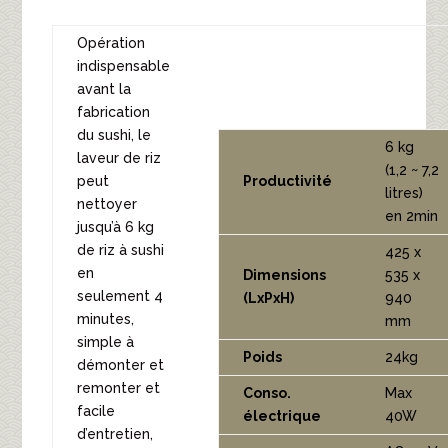
Opération
indispensable
avant la
fabrication
du sushi, le
6 kg
laveur de riz
(1,2 ~ 7,2
peut
Productivité
litres)
nettoyer
en 2min
jusqu’à 6 kg
de riz à sushi
425 x
en
Dimensions
535 x
seulement 4
(LxPxH)
940
minutes,
mm
simple à
Poids
24kg
démonter et
remonter et
Conso.
Max
facile
électrique
40W
d’entretien,